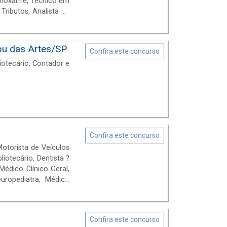
lmoxarife, Técnico em
Tributos, Analista de
o Dentista, Contador,
Médico Veterinário,
bu das Artes/SP
Confira este concurso
liotecário, Contador e
Confira este concurso
Motorista de Veículos
liotecário, Dentista ?
uropediatra, Médico
ólogo para pacientes
Confira este concurso