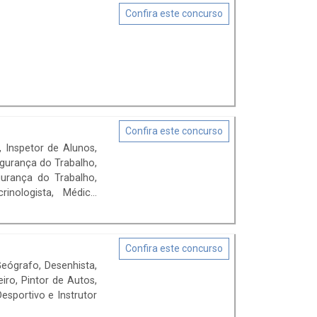
Confira este concurso
Confira este concurso
, Inspetor de Alunos,
gurança do Trabalho,
rinologista, Médico
 I - Efetivo, PEB I -
 - Substituto, PEB II -
a - Substituto, PEB II
Confira este concurso
 II - Língua Portuguesa
eógrafo, Desenhista,
ubstituto.
iro, Pintor de Autos,
esportivo e Instrutor