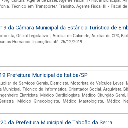
 Ag. Cultura, Agente de Lazer, Agente Fiscal II - Fiscal Municipal, A
nia, Técnico em Transporte/ Trânsito, Agente Fiscal III - Fiscal de 
emas, Arquiteto, Assistente Social, Bibliotecário, Biólogo, Cirurgiã
 Obras, Engenheiro Trânsito/Transportes, Engenheiro Agrônomo, 
, Terapeuta Ocupacional e muito mais!
19 da Câmara Municipal da Estância Turística de Em
rista, Oficial Legislativo I, Auxiliar de Gabinete, Auxiliar de CPD, Bib
cursos Humanos. Inscrições até: 26/12/2019
9 Prefeitura Municipal de Itatiba/SP
iliar de Serviços Gerais, Eletricista, Motorista de Veículos Leves, 
Municipal, Técnico de Informática, Orientador Social, Arquivista, Bib
diologista, Médico Cirurgião Geral, Médico Clínico Geral,
eriatra, Médico Ginecologista, Médico Mastologista, Médico Ne
Médico Pneumologista, Médico Urologista, Médico Veterinário, Odont
com necessidades especiais e Professor de Desenvolvimento Infantil ? PDI. Inscrições até: 07/11/2019
20 da Prefeitura Municipal de Taboão da Serra