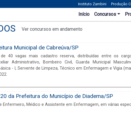
Instituto Zambini
Produção Cu
Início
Concursos
Pr
DOS
Ver concursos em andamento
itura Municipal de Cabreúva/SP
e 40 vagas mais cadastro reserva, distribuídas entre os carg
iliar Administrativo, Bombeiro Civil, Guarda Municipal Masculi
ásica - I, Servente de Limpeza, Técnico em Enfermagem e Vigia (mas
022.
20 da Prefeitura do Município de Diadema/SP
e Enfermeiro, Médico e Assistente em Enfermagem, em várias especi