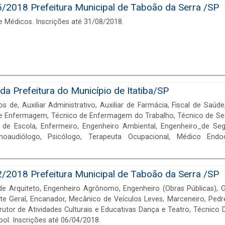
018 Prefeitura Municipal de Taboão da Serra /SP
e Médicos. Inscrições até 31/08/2018.
a Prefeitura do Município de Itatiba/SP
de, Auxiliar Administrativo, Auxiliar de Farmácia, Fiscal de Saúde
 de Enfermagem, Técnico de Enfermagem do Trabalho, Técnico de Se
cola, Enfermeiro, Engenheiro Ambiental, Engenheiro_de Segurança do Trabalho,
onoaudiólogo, Psicólogo, Terapeuta Ocupacional, Médico Endoc
, Médico Psiquiatra, Médico Reumatologista, Médico Sanitarista, PEB
o, PEB II Ciências - Substituto, PEB II - Artes - Efetivo , PEB II - Artes
cação Física - Substituto, PEB II - Geografia - Efetivo, PEB II Geografi
018 Prefeitura Municipal de Taboão da Serra /SP
a - Substituto, PEB II - Inglês - Efetivo, PEB II - Inglês - Substituto, PEB
e Arquiteto, Engenheiro Agrônomo, Engenheiro (Obras Públicas), G
a - Substituto, PEB II - Matemática - Efetivo e PEB II - Matemática - S
te Geral, Encanador, Mecânico de Veículos Leves, Marceneiro, Pedre
trutor de Atividades Culturais e Educativas Dança e Teatro, Técnico D
ebol. Inscrições até 06/04/2018.