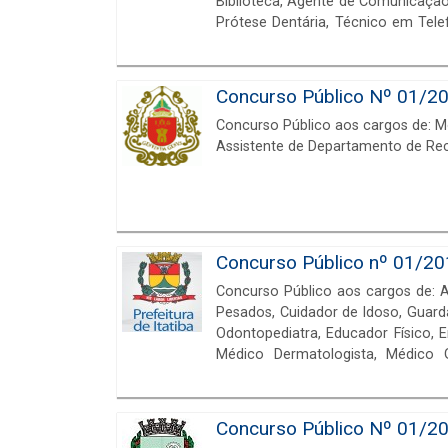
Biblioteca, Agente de Comunicação -
Prótese Dentária, Técnico em Telefo
Recursos Humanos, Analista de Sist
Economista, Engenheiro Civil de
Procurador, Professores, Psicólogo
Concurso Público Nº 01/20
Concurso Público aos cargos de: Moto
Assistente de Departamento de Re
Concurso Público nº 01/201
Concurso Público aos cargos de: Aux
Pesados, Cuidador de Idoso, Guarda 
Odontopediatra, Educador Físico, Engenheiro Eletricista, Médico Car
Médico Dermatologista, Médico G
Oftalmologista, Médico Pediatra, 
Concurso Público Nº 01/20