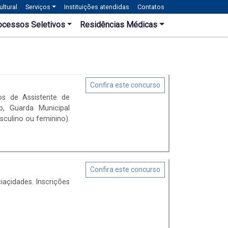
ltural
Serviços
Instituições atendidas
Contatos
ocessos Seletivos
Residências Médicas
Confira este concurso
os de Assistente de
no, Guarda Municipal
culino ou feminino).
Confira este concurso
açidades. Inscrições