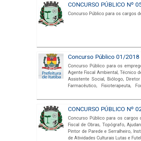
CONCURSO PÚBLICO Nº 05/2
Concurso Público para os cargos d
Concurso Público 01/2018 d
Concurso Público para os empregos 
Agente Fiscal Ambiental, Técnico
Assistente Social, Biólogo, Diretor de Es
Farmacêutico, Fisioterapeuta, F
Neurologista, Médico Neuropediatra
Substituto, PEB II - Ciências - Efetiv
Educação Física - Efetivo, PEB II Edu
CONCURSO PÚBLICO Nº 02/2
- História - Efetivo, PEB II - Históri
Concurso Público para os cargos d
- Efetivo, PEB II - Língua Portugues
Fiscal de Obras, Topógrafo, Ajudan
Pintor de Parede e Serralheiro, Ins
de Atividades Culturais Lutas e Fut