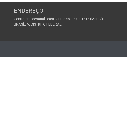
ENDEREÇO
Centro empresarial Brasil 21 Bloco E sala 1212 (Matriz)
BRASÍLIA, DISTRITO FEDERAL