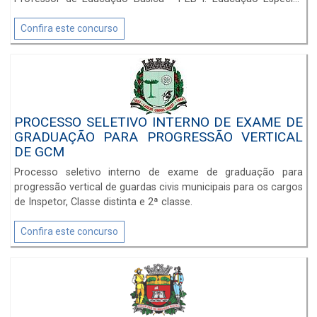
Professor de Educação Básica - PEB II: Língua Portuguesa,
Professor de Educação Básica - PEB II: Inglês, Professor de
Confira este concurso
Educação Básica - PEB II: Matemática, Professor de
Educação Básica - PEB II: Geografia, Professor de Educação
Básica - PEB II: Ciências, Professor de Educação Básica - PEB
II: História, Professor de Educação Básica - PEB II: Artes e
Professor de Educação Básica - PEB II: Educação Física.
Inscrições até 20 de novembro de 2018
PROCESSO SELETIVO INTERNO DE EXAME DE
GRADUAÇÃO PARA PROGRESSÃO VERTICAL
DE GCM
Processo seletivo interno de exame de graduação para
progressão vertical de guardas civis municipais para os cargos
de Inspetor, Classe distinta e 2ª classe.
Confira este concurso