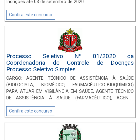
Incrições até 03 de setembro de 2020.
Confira este concurso
Processo Seletivo Nº 01/2020 da
Coordenadoria de Controle de Doenças
Processo Seletivo Simples
CARGO: AGENTE TÉCNICO DE ASSISTÊNCIA À SAÚDE
(BIOLOGISTA, BIOMÉDICO, FARMACÊUTICO-BIOQUÍMICO)
PARA ATUAR EM VIGILÂNCIA EM SAÚDE, AGENTE TÉCNICO
DE ASSISTÊNCIA À SAÚDE (FARMACÊUTICO), AGENTE
TÉCNICO DE ASSISTÊNCIA À SAÚDE (FÍSICO), AUXILIAR DE
LABORATÓRIO, ENFERMEIRO, MÉDICO I PARA ATUAÇÃO EM
Confira este concurso
VIGILÂNCIA EM SAÚDE, OFICIAL DE SAÚDE, TÉCNICO DE
LABORATÓRIO. INSCRIÇÕES ATÉ 14/06/2020.