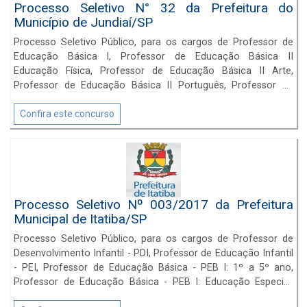
Processo Seletivo N° 32 da Prefeitura do
Município de Jundiaí/SP
Processo Seletivo Público, para os cargos de Professor de
Educação Básica I, Professor de Educação Básica II
Educação Física, Professor de Educação Básica II Arte,
Professor de Educação Básica II Português, Professor de
Educação Básica II Matemática, Professor de Educação
Básica II História, Professor de Educação Básica II Geografia,
Confira este concurso
Professor de Educação Básica II Ciências, Professor de
Educação Básica II Física, Professor de Educação Básica II
Química e Professor de Educação Básica II Biologia,
Professor de Língua Estrangeira Inglês, Professor de Língua
Estrangeira Francês, Professor de Língua Estrangeira Italiano,
Professor de Língua Estrangeira Espanhol,
Processo Seletivo Nº 003/2017 da Prefeitura
Municipal de Itatiba/SP
Processo Seletivo Público, para os cargos de Professor de
Desenvolvimento Infantil - PDI, Professor de Educação Infantil
- PEI, Professor de Educação Básica - PEB I: 1º a 5º ano,
Professor de Educação Básica - PEB I: Educação Especial,
Professor de Educação Básica - PEB II: Língua Portuguesa,