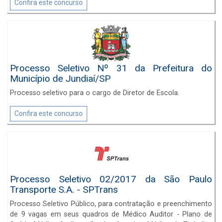
Professor de Educação Básica - PEB II: Inglês, Professor de
Confira este concurso
Educação Básica - PEB II: Matemática, Professor de
Educação Básica - PEB II: Geografia, Professor de Educação
Básica - PEB II: Ciências, Professor de Educação Básica - PEB
II: História, Professor de Educação Básica - PEB II: Artes e
Professor de Educação Básica - PEB II: Educação Física.
Processo Seletivo Nº 31 da Prefeitura do
Município de Jundiaí/SP
Processo seletivo para o cargo de Diretor de Escola.
Confira este concurso
Processo Seletivo 02/2017 da São Paulo
Transporte S.A. - SPTrans
Processo Seletivo Público, para contratação e preenchimento
de 9 vagas em seus quadros de Médico Auditor - Plano de