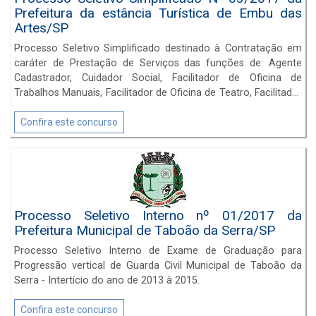
Prefeitura da estância Turística de Embu das
Artes/SP
Processo Seletivo Simplificado destinado à Contratação em
caráter de Prestação de Serviços das funções de: Agente
Cadastrador, Cuidador Social, Facilitador de Oficina de
Trabalhos Manuais, Facilitador de Oficina de Teatro, Facilitador
de Oficina de Desenho e Grafite, Facilitador de Oficina de
Percussão, Facilitador de Oficina de Canto Coral, Facilitador de
Confira este concurso
Oficina de Violão e Orientador Social. Inscrições até
16/06/2017.
Processo Seletivo Interno nº 01/2017 da
Prefeitura Municipal de Taboão da Serra/SP
Processo Seletivo Interno de Exame de Graduação para
Progressão vertical de Guarda Civil Municipal de Taboão da
Serra - Intertício do ano de 2013 à 2015.
Confira este concurso