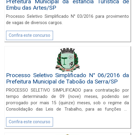
Prefeitura Municipal da estância Turística de
Embu das Artes/SP
Processo Seletivo Simplificado N° 03/2016 para provimento
de vagas de diversos cargos.
Confira este concurso
Processo Seletivo Simplificado N° 06/2016 da
Prefeitura Municipal de Taboão da Serra/SP
PROCESSO SELETIVO SIMPLIFICADO para contratação por
tempo determinado de 09 (nove) meses, podendo ser
prorrogado por mais 15 (quinze) meses, sob o regime da
Consolidação das Leis de Trabalho, para as funções de
Médicos de acordo com as especialidades constantes no
Capítulo I do Edital de abertura.
Confira este concurso