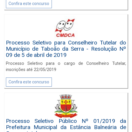
Professor de Educação Básica - PEB II: Inglês, Professor de
Confira este concurso
Educação Básica - PEB II: Matemática, Professor de
Educação Básica - PEB II: Geografia, Professor de Educação
Básica - PEB II: Ciências, Professor de Educação Básica - PEB
II: História, Professor de Educação Básica - PEB II: Artes e
Professor de Educação Básica - PEB II: Educação Física.
Inscrições até 25 de novembro de 2019
Processo Seletivo para Conselheiro Tutelar do
Município de Taboão da Serra - Resolução Nº
09 de 5 de abril de 2019
Processo Seletivo para o cargo de Conselheiro Tutelar,
inscrições até 22/05/2019
Confira este concurso
Processo Seletivo Público Nº 01/2019 da
Prefeitura Municipal da Estância Balneária de