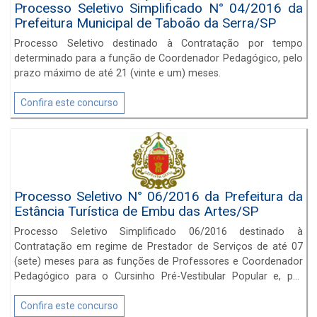
Processo Seletivo Simplificado N° 04/2016 da
Prefeitura Municipal de Taboão da Serra/SP
Processo Seletivo destinado à Contratação por tempo
determinado para a função de Coordenador Pedagógico, pelo
prazo máximo de até 21 (vinte e um) meses.
Confira este concurso
Processo Seletivo N° 06/2016 da Prefeitura da
Estância Turística de Embu das Artes/SP
Processo Seletivo Simplificado 06/2016 destinado à
Contratação em regime de Prestador de Serviços de até 07
(sete) meses para as funções de Professores e Coordenador
Pedagógico para o Cursinho Pré-Vestibular Popular e, por
tempo determinado de 13 (treze) meses, para as funções de
Entrevistador e Técnico Social para o Programa Família
Confira este concurso