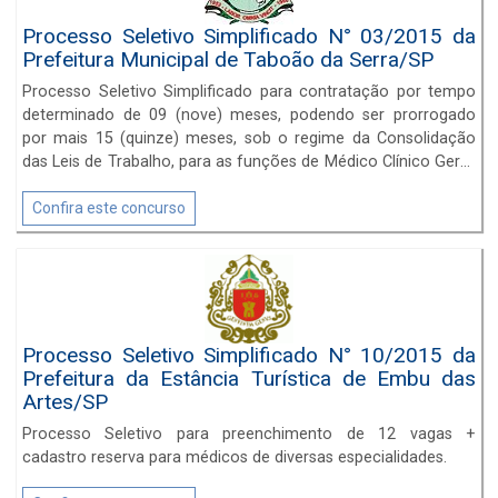
Processo Seletivo Simplificado N° 03/2015 da
Prefeitura Municipal de Taboão da Serra/SP
Processo Seletivo Simplificado para contratação por tempo
determinado de 09 (nove) meses, podendo ser prorrogado
por mais 15 (quinze) meses, sob o regime da Consolidação
das Leis de Trabalho, para as funções de Médico Clínico Geral,
Médico Ginecologista, Médico Pediatra, Médico Psiquiatra e
Médico Socorrista.
Confira este concurso
Processo Seletivo Simplificado N° 10/2015 da
Prefeitura da Estância Turística de Embu das
Artes/SP
Processo Seletivo para preenchimento de 12 vagas +
cadastro reserva para médicos de diversas especialidades.