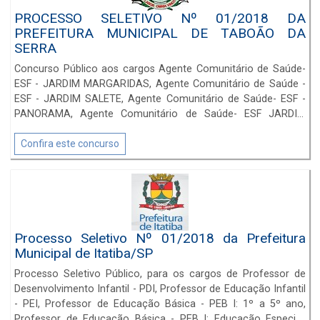
PROCESSO SELETIVO Nº 01/2018 DA
PREFEITURA MUNICIPAL DE TABOÃO DA
SERRA
Concurso Público aos cargos Agente Comunitário de Saúde-
ESF - JARDIM MARGARIDAS, Agente Comunitário de Saúde -
ESF - JARDIM SALETE, Agente Comunitário de Saúde- ESF -
PANORAMA, Agente Comunitário de Saúde- ESF JARDIM
RECORD, Agente Comunitário de Saúde - ESF SANTO ONOFRE
e Agente Comunitário de Saúde - ESF SILVIO SAMPAIO.
Confira este concurso
Processo Seletivo Nº 01/2018 da Prefeitura
Municipal de Itatiba/SP
Processo Seletivo Público, para os cargos de Professor de
Desenvolvimento Infantil - PDI, Professor de Educação Infantil
- PEI, Professor de Educação Básica - PEB I: 1º a 5º ano,
Professor de Educação Básica - PEB I: Educação Especial,