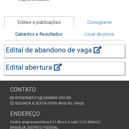
Editais e publicações
Cronograma
Gabaritos e Resultados
Local da prova
Edital de abandono de vaga
Edital abertura
CONTATO
ATENDIMENTO@ZAMBINI.ORG.BR
SEGUNDA A SEXTA-FEIRA 8H00 ÀS 14H00
ENDEREÇO
Centro empresarial Brasil 21 Bloco E sala 1212 (Matriz)
BRASÍLIA, DISTRITO FEDERAL