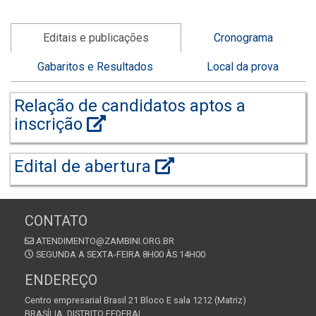
Editais e publicações
Cronograma
Gabaritos e Resultados
Local da prova
Relação de candidatos aptos a
inscrição
Edital de abertura
CONTATO
ATENDIMENTO@ZAMBINI.ORG.BR
SEGUNDA A SEXTA-FEIRA 8H00 ÀS 14H00
ENDEREÇO
Centro empresarial Brasil 21 Bloco E sala 1212 (Matriz)
BRASÍLIA, DISTRITO FEDERAL