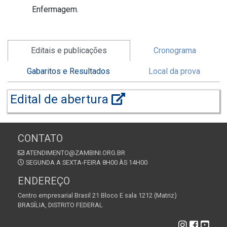
Enfermagem.
Editais e publicações
Cronograma
Gabaritos e Resultados
Local da prova
Edital de abertura
CONTATO
ATENDIMENTO@ZAMBINI.ORG.BR
SEGUNDA A SEXTA-FEIRA 8H00 ÀS 14H00
ENDEREÇO
Centro empresarial Brasil 21 Bloco E sala 1212 (Matriz)
BRASÍLIA, DISTRITO FEDERAL