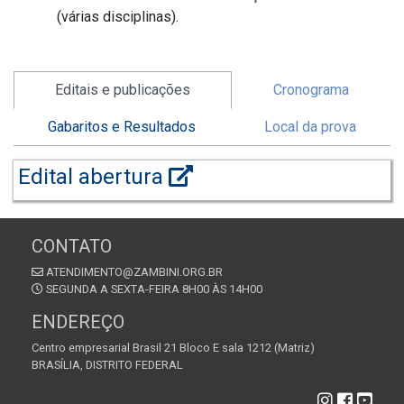
(várias disciplinas).
Editais e publicações
Cronograma
Gabaritos e Resultados
Local da prova
Edital abertura
CONTATO
ATENDIMENTO@ZAMBINI.ORG.BR
SEGUNDA A SEXTA-FEIRA 8H00 ÀS 14H00
ENDEREÇO
Centro empresarial Brasil 21 Bloco E sala 1212 (Matriz)
BRASÍLIA, DISTRITO FEDERAL