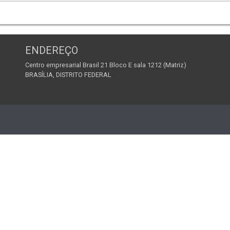
ENDEREÇO
Centro empresarial Brasil 21 Bloco E sala 1212 (Matriz)
BRASÍLIA, DISTRITO FEDERAL