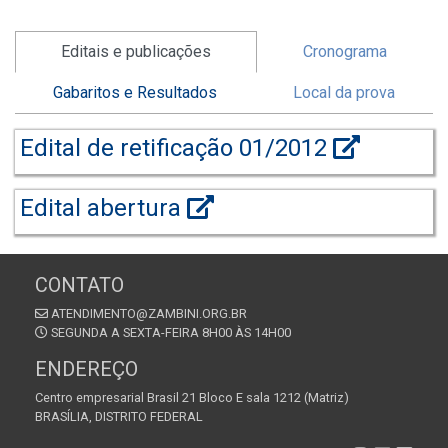
Editais e publicações
Cronograma
Gabaritos e Resultados
Local da prova
Edital de retificação 01/2012
Edital abertura
CONTATO
ATENDIMENTO@ZAMBINI.ORG.BR
SEGUNDA A SEXTA-FEIRA 8H00 ÀS 14H00
ENDEREÇO
Centro empresarial Brasil 21 Bloco E sala 1212 (Matriz)
BRASÍLIA, DISTRITO FEDERAL