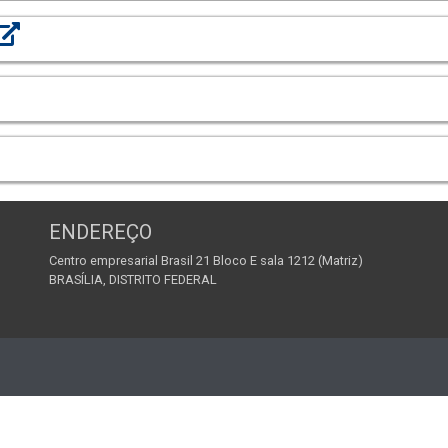
ENDEREÇO
Centro empresarial Brasil 21 Bloco E sala 1212 (Matriz)
BRASÍLIA, DISTRITO FEDERAL