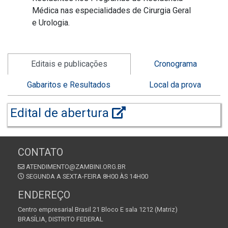
Médica nas especialidades de Cirurgia Geral
e Urologia.
Editais e publicações
Cronograma
Gabaritos e Resultados
Local da prova
Edital de abertura
CONTATO
ATENDIMENTO@ZAMBINI.ORG.BR
SEGUNDA A SEXTA-FEIRA 8H00 ÀS 14H00
ENDEREÇO
Centro empresarial Brasil 21 Bloco E sala 1212 (Matriz)
BRASÍLIA, DISTRITO FEDERAL