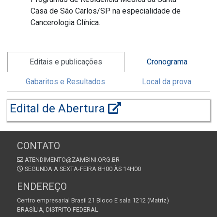
Casa de São Carlos/SP na especialidade de
Cancerologia Clínica.
Editais e publicações
Cronograma
Gabaritos e Resultados
Local da prova
Edital de Abertura
CONTATO
ATENDIMENTO@ZAMBINI.ORG.BR
SEGUNDA A SEXTA-FEIRA 8H00 ÀS 14H00
ENDEREÇO
Centro empresarial Brasil 21 Bloco E sala 1212 (Matriz)
BRASÍLIA, DISTRITO FEDERAL